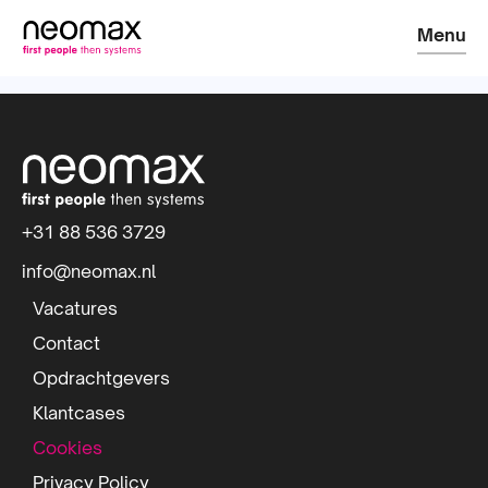
Menu
S
i
t
+31 88 536 3729
e
info@neomax.nl
f
Vacatures
o
Contact
Opdrachtgevers
o
Klantcases
t
Cookies
e
Privacy Policy