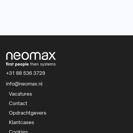
S
i
t
+31 88 536 3729
e
info@neomax.nl
f
Vacatures
o
Contact
Opdrachtgevers
o
Klantcases
t
Cookies