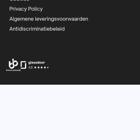
e
Privacy Policy
r
Algemene leveringsvoorwaarden
Antidiscriminatiebeleid
Ga
Ga
Ga
naar
naar
naar
Facebook
Instagram
LinkedIn