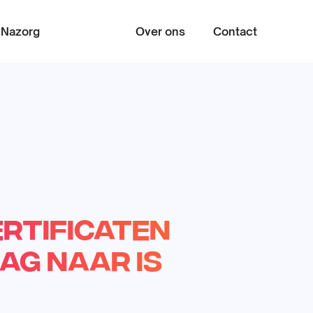
Nazorg
Over ons
Contact
Zoeke
certificaten
ag naar is