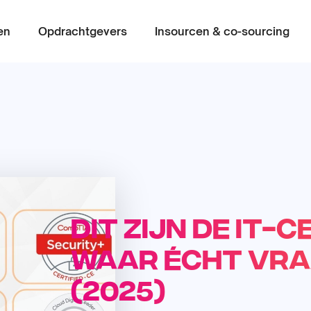
en
Opdrachtgevers
Insourcen & co-sourcing
Dit zijn de IT-
waar écht vra
(2025)