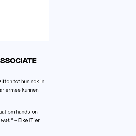
Associate
itten tot hun nek in
aar ermee kunnen
 gaat om hands-on
 wat.”
– Elke IT’er