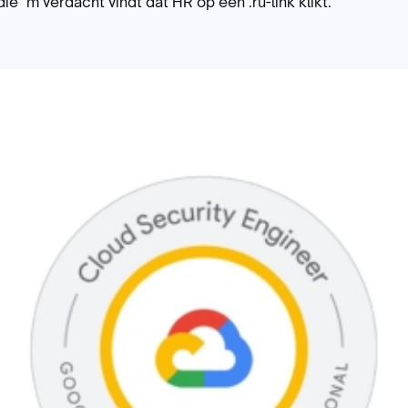
ie ‘m verdacht vindt dat HR op een .ru-link klikt.