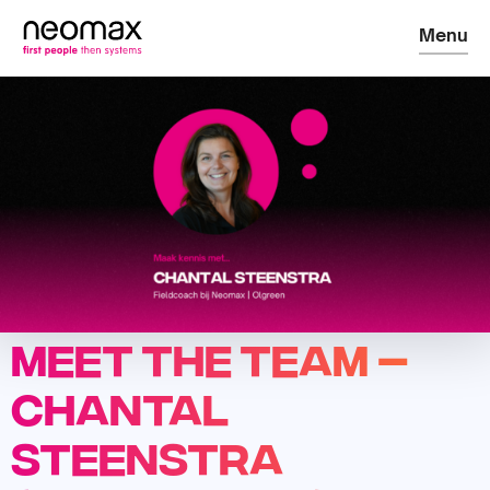
Menu
Meet the Team –
Chantal
Steenstra