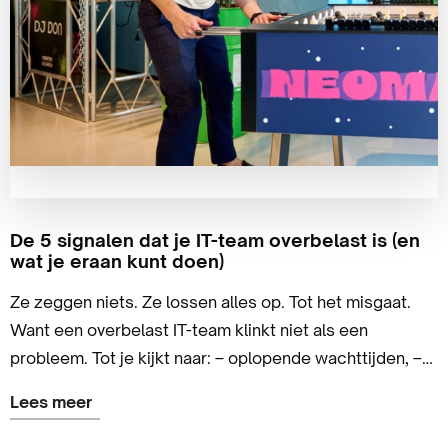
De 5 signalen dat je IT-team overbelast is (en
wat je eraan kunt doen)
Ze zeggen niets. Ze lossen alles op. Tot het misgaat.
Want een overbelast IT-team klinkt niet als een
probleem. Tot je kijkt naar: – oplopende wachttijden, –
korte lontjes, – en een VPN die wéér platligt omdat
Lees meer
niemand tijd had voor updates. Dus hier zijn ze: de 5
Lees
signalen dat jouw IT-afdeling op z’n tandvlees loopt —