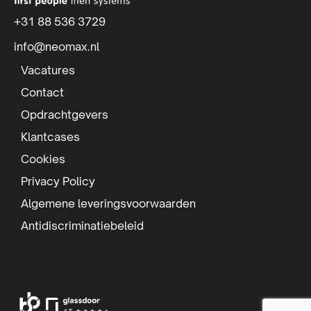
t
+31 88 536 3729
e
info@neomax.nl
f
Vacatures
o
Contact
Opdrachtgevers
o
Klantcases
t
Cookies
e
Privacy Policy
r
Algemene leveringsvoorwaarden
Antidiscriminatiebeleid
Ga
Ga
Ga