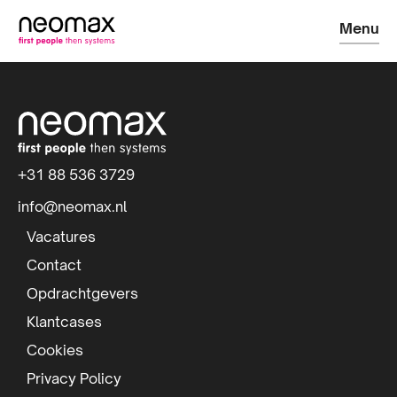
Menu
S
i
t
+31 88 536 3729
e
info@neomax.nl
f
Vacatures
o
Contact
Opdrachtgevers
o
Klantcases
t
Cookies
e
Privacy Policy