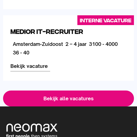
Lees
meer
Interne vacature
over
Medior IT-Recruiter
Amsterdam-Zuidoost
2 – 4 jaar
3100 - 4000
36 - 40
Bekijk vacature
Lees
meer
Bekijk alle vacatures
over
S
i