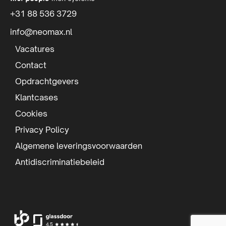
t
+31 88 536 3729
e
info@neomax.nl
f
Vacatures
o
Contact
Opdrachtgevers
o
Klantcases
t
Cookies
e
Privacy Policy
r
Algemene leveringsvoorwaarden
Antidiscriminatiebeleid
Ga
Ga
Ga