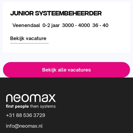
meer
Junior Systeembeheerder
over
Veenendaal
0-2 jaar
3000 - 4000
36 - 40
Bekijk vacature
Lees
meer
Bekijk alle vacatures
over
S
i
t
+31 88 536 3729
e
info@neomax.nl