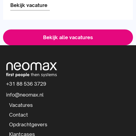
Bekijk vacature
Lees
meer
Bekijk alle vacatures
over
S
i
t
+31 88 536 3729
e
info@neomax.nl
f
Vacatures
o
Contact
Opdrachtgevers
o
Klantcases