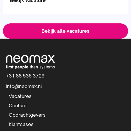
Bekijk vacature
Lees
meer
Bekijk alle vacatures
over
S
i
t
+31 88 536 3729
e
info@neomax.nl
f
Vacatures
o
Contact
Opdrachtgevers
o
Klantcases
t