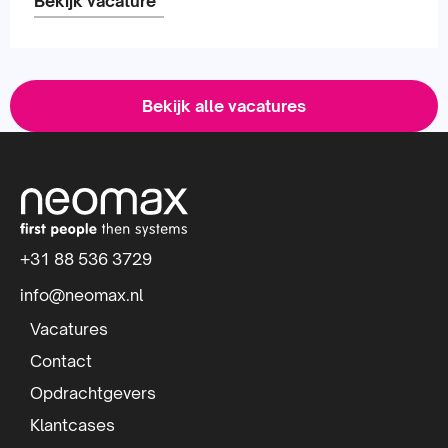
Bekijk vacature
Lees
meer
Bekijk alle vacatures
over
S
i
t
+31 88 536 3729
e
info@neomax.nl
f
Vacatures
o
Contact
Opdrachtgevers
o
Klantcases
t