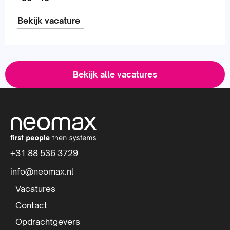
Bekijk vacature
Lees
meer
Bekijk alle vacatures
over
S
i
t
+31 88 536 3729
e
info@neomax.nl
f
Vacatures
o
Contact
Opdrachtgevers
o