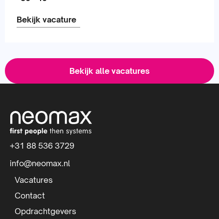
Bekijk vacature
Lees
meer
Bekijk alle vacatures
over
S
i
t
+31 88 536 3729
e
info@neomax.nl
f
Vacatures
o
Contact
Opdrachtgevers
o