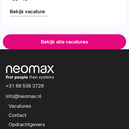
Bekijk vacature
Lees
meer
Bekijk alle vacatures
over
S
i
t
+31 88 536 3729
e
info@neomax.nl
f
Vacatures
o
Contact
Opdrachtgevers
o